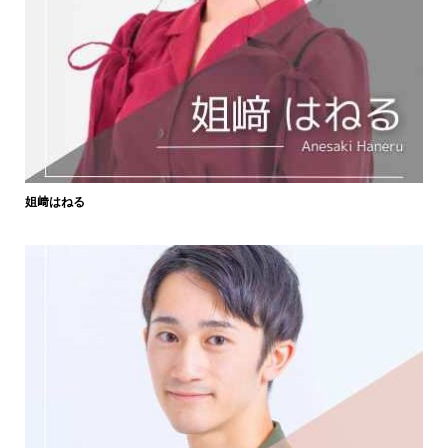
姐﨑はねる