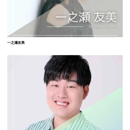
一之瀬友美