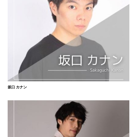
坂口 カナン