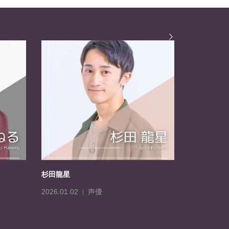
杉田龍星
一ノ瀬 美彩
声優
2026.01.02
2026.08.07