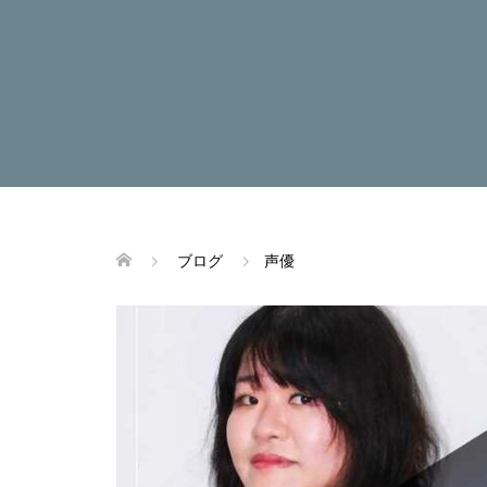
ブログ
声優