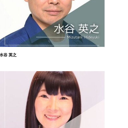
水谷 英之