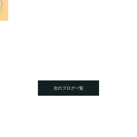
次のブログ一覧