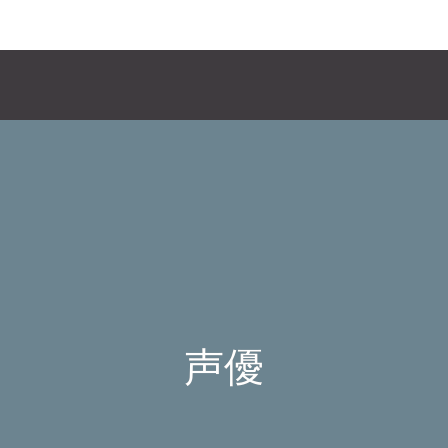
ヘッダーメッセージ
声優