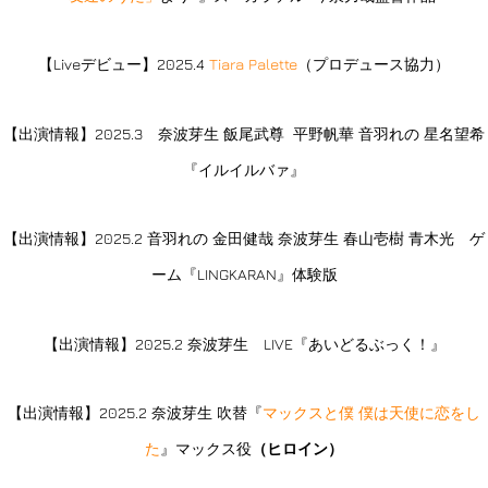
【Liveデビュー】2025.4
Tiara Palette
（プロデュース協力）
【出演情報】2025.3 奈波芽生 飯尾武尊 平野帆華 音羽れの 星名望希
『イルイルバァ』
【出演情報】2025.2 音羽れの 金田健哉 奈波芽生 春山壱樹 青木光 ゲ
ーム『LINGKARAN』体験版
【出演情報】2025.2 奈波芽生 LIVE『あいどるぶっく！』
【出演情報】2025.2 奈波芽生 吹替『
マックスと僕 僕は天使に恋をし
た
』マックス役
（ヒロイン）