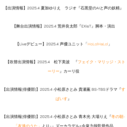
【出演情報】2025.4 夏加ゆりえ ラジオ『石黒堂のAIと声の妖精』
【舞台出演情報】2025.4 荒井良太郎『EXisT』脚本・演出
【Liveデビュー】2025.4 声優ユニット「
HoLo!HaLo!
」
【吹替出演情報】2025.4 松下美波 『
フェイク・マリッジ・スト
ーリー
』カーリ役
【出演情報(俳優部)】2025.4 小松原さとみ 貴瀬薫 BS-TBSドラマ『
す
ぱいす
』
【出演情報(俳優部)】2025.4 小松原さとみ 青木光 大場りえ『
冬の朝-
「友達のうた」
より-』ズーカラデル×今泉力哉監督作品