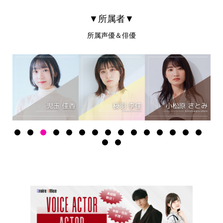
▼所属者▼
所属声優＆俳優