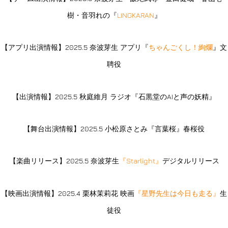
樹・音羽れの『
LINGKARAN
』
【アプリ出演情報】2025.5 奈波芽生 アプリ『
ちゃんごくし！絢爛
』文
聘役
【出演情報】2025.5 秋庭維月 ラジオ『石黒堂のAIと声の妖精』
【舞台出演情報】2025.5 小松原さとみ『言葉桜』春桜役
【楽曲リリース】2025.5 奈波芽生
『Starlight』
デジタルリリース
【映画出演情報】2025.4 栗林茉莉花 映画
『星野先生は今日も走る』
生
徒役