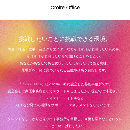
Croire Office
挑戦したいことに挑戦できる環境。
声優・俳優・歌手・音楽クリエイターなどそれぞれが表現したいものを、
それぞれが表現したい形で届けることをしたい。
あなたがあなたである意味。わたしがわたしである意味。
居場所を一緒に見つけられる芸能事務所を目指します。
『Croire Office』は2023年10月に設立した芸能事務所です。
設立当初は声優事務所としてスタートをしましたが、現在では俳優やアー
ティスト・アイドルなど
様々な分野での活動をサポート、マネジメントをしています。
タレントをしっかりと売り出す事務所を目指し、今後も様々なことにタレ
ントと一緒に挑戦したい。