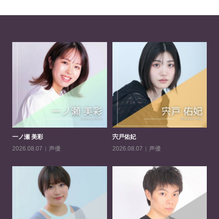
髙梨 幹人
平田侑哉
一
俳優
,
声優
俳優
,
声優
2026.08.07
2026.08.07
20