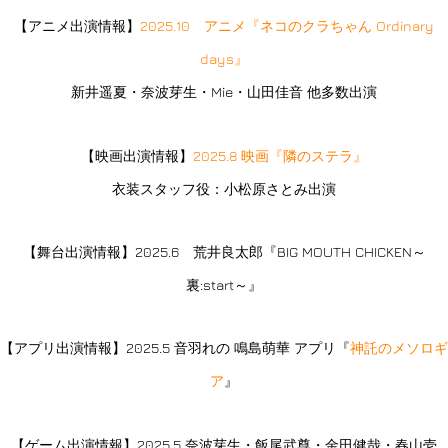
【アニメ出演情報】
2025.10 アニメ『ネコのクラちゃん Ordinary
days』
新井遥夏・奈波芽生・Mie・山田佳音 他多数出演
【映画出演情報】
2025.8 映画『隣のステラ』
衣装スタッフ役：小松原さとみ出演
【舞台出演情報】2025.6 荒井良太郎『BIG MOUTH CHICKEN～
裏:start～』
【アプリ出演情報】2025.5 音羽れの 鳴島萌華 アプリ『
神託のメソロギ
ア
』
【ゲーム出演情報】2025.5 奈波芽生・飯尾武尊・金田健哉・春山壱