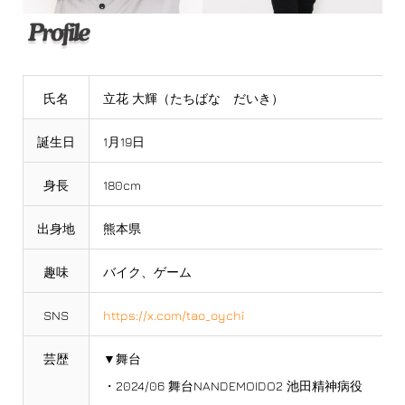
氏名
立花 大輝（たちばな だいき）
誕生日
1月19日
身長
180cm
出身地
熊本県
趣味
バイク、ゲーム
SNS
https://x.com/tao_oychi
芸歴
▼舞台
・2024/06 舞台NANDEMOIDO2 池田精神病役