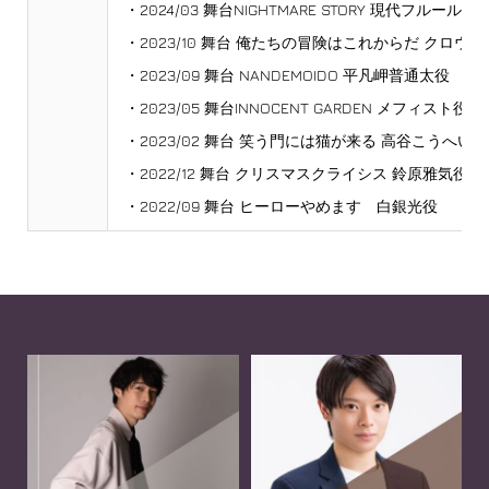
・2024/03 舞台NIGHTMARE STORY 現代フルール役
・2023/10 舞台 俺たちの冒険はこれからだ クロウ役
・2023/09 舞台 NANDEMOIDO 平凡岬普通太役
・2023/05 舞台INNOCENT GARDEN メフィスト役
・2023/02 舞台 笑う門には猫が来る 高谷こうへい役
・2022/12 舞台 クリスマスクライシス 鈴原雅気役
・2022/09 舞台 ヒーローやめます 白銀光役