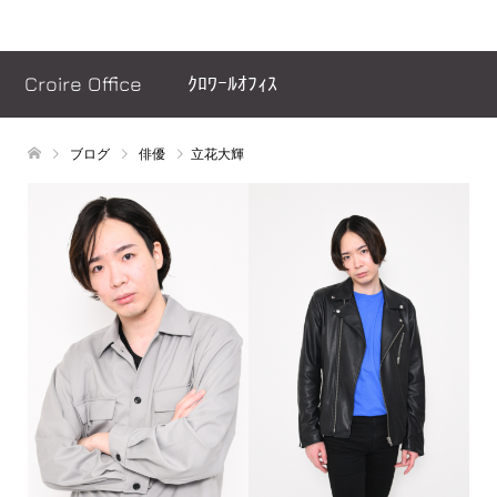
ヘッダーメッセージ
Croire Office ｸﾛﾜｰﾙｵﾌｨｽ
ブログ
俳優
立花大輝