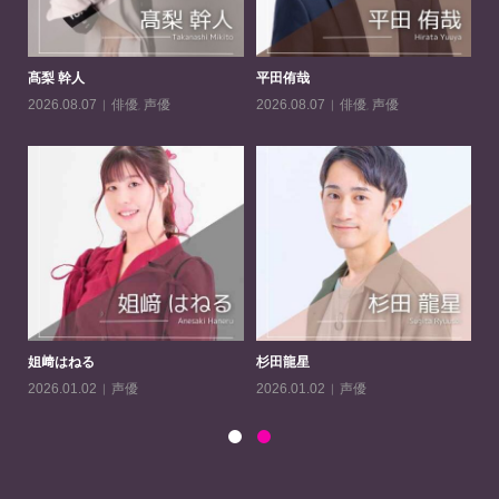
髙梨 幹人
平田侑哉
一
俳優
,
声優
俳優
,
声優
2026.08.07
2026.08.07
20
姐﨑はねる
杉田龍星
守
声優
声優
2026.01.02
2026.01.02
20