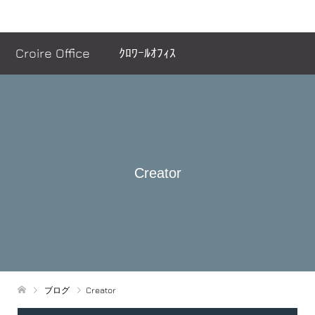
ヘッダーメッセージ
Croire Office ｸﾛﾜｰﾙｵﾌｨｽ
Creator
ブログ
Creator