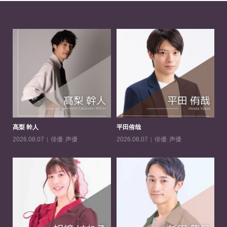
髙梨 幹人
平田侑哉
一
俳優
,
声優
俳優
,
声優
2026.08.07
2026.08.07
20