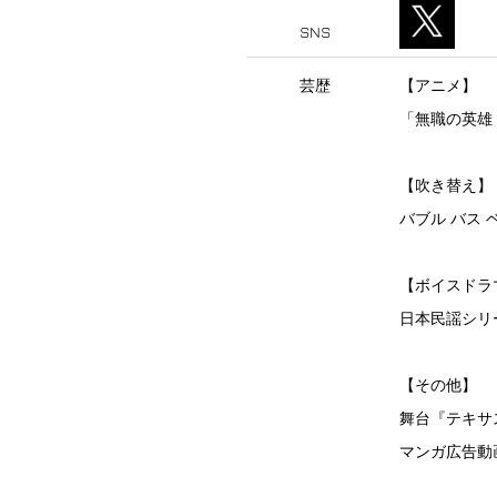
SNS
芸歴
【アニメ】
「無職の英雄
【吹き替え】
バブル バス 
【ボイスドラ
日本民謡シリ
【その他】
舞台『テキサ
マンガ広告動