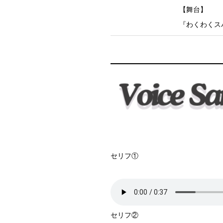
【舞台】
『わくわくス
セリフ①
セリフ②