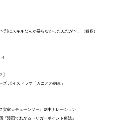
 〜別にスキルなんか要らなかったんだが〜」（観客）
ベイ
マ】
ーズ ボイスドラマ「カニとの約束」
ス実家☆チェーンソー』劇中ナレーション
画『漫画でわかるトリガーポイント療法』