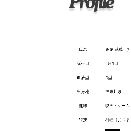
氏名
飯尾 武尊 (
誕生日
4月9日
血液型
O型
出身地
神奈川県
趣味
映画・ゲーム
特技
料理（おつま