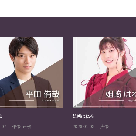
哉
姐﨑はねる
俳優
,
声優
声優
.07
2026.01.02