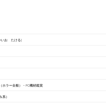
いいお たける)
（ホラー全般）・PC機材鑑賞
み系）