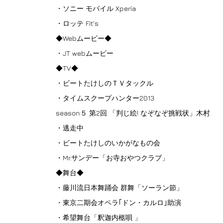
・ソニー モバイル Xperia
・ロッテ Fit’s
◆Webムービー◆
・JT webムービー
◆TV◆
・ビートたけしのＴＶタックル
・タイムスクープハンター2013
season５ 第2回 「判じ絵! なぞなぞ挑戦状」木村久
・逃走中
・ビートたけしのいかがなもの会
・Mr.サンデー「お寺おやつクラブ」
◆️舞台◆
・藤川流日本舞踊会 群舞「ソーラン節」
・東京二期会オペラ｢ドン・カルロ｣助演
・希望舞台「釈迦内柩唄 」