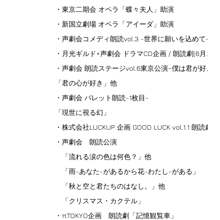
・東京二期会 オペラ「蝶々夫人」助演
・新国立劇場 オペラ「アイーダ」助演
・声劇会コメディ朗読vol.3 -世界に願いを込めて-
・月光ギルド×声劇会 ドラマCD企画 / 朗読劇(6月.
・声劇会 朗読ステージvol.6東京公演~僕は君が好き~
「君の心が好き」他
・声劇会 パレット朗読-1枚目-
「現世に視る幻」
・株式会社LUCKUP 企画 GOOD LUCK vol.1.1 朗
・声劇会 朗読公演
「流れる涙の色は何色？」他
「雨-あなた-があるから花-わたし-がある」
「秋と空と君たちのはなし。」他
「クリスマス・カクテル」
・πTOKYO企画 朗読劇「記憶観覧車」