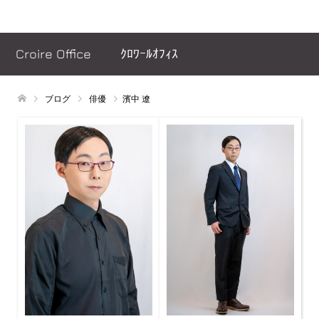
ヘッダーメッセージ
Croire Office ｸﾛﾜｰﾙｵﾌｨｽ
ブログ
俳優
濱中 遼