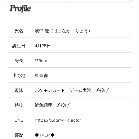
氏名
濱中 遼（はまなか りょう）
誕生日
4月25日
身長
173cm
出身地
東京都
趣味
ポケモンカード、ゲーム実況、斧投げ
特技
鮮魚調理、斧投げ
SNS
https://x.com/HR_actor
芸歴
◆TVCM◆