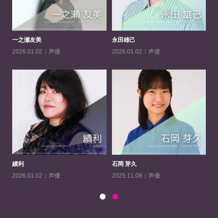
一之瀬友美
永田雄己
吉
声優
声優
2026.01.02
2026.01.02
20
績利
石岡 芽久
姐
声優
声優
2026.01.02
2025.11.08
20