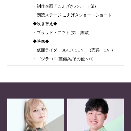
・制作企画「こえげきぶっ！（仮）」
朗読ステージ こえげきショートショート
◆吹き替え◆
・ブラッド・アウト (男、無線)
◆映像◆
・仮面ライダーBLACK SUN （憲兵・SAT）
・ゴジラ−1.0 (整備兵/その他 V.O)