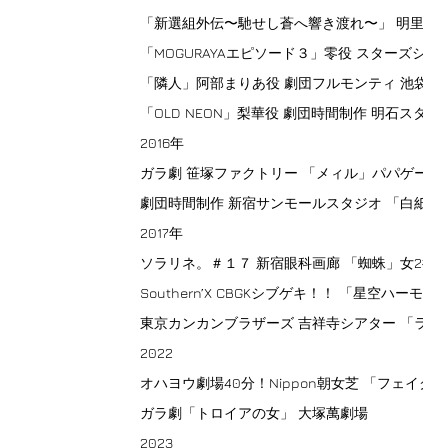
「新選組外伝〜馳せし蒼へ響き渡れ〜」 明里役 
「MOGURAYAエピソード３」零役 スターズシア
「隣人」阿部まりあ役 劇団フルモンティ 池袋シアターグ
「OLD NEON」梨華役 劇団時間制作 明石スタジ
2016年
ガラ劇 笹塚ファクトリー 「メィル」パパゲーナ
劇団時間制作 新宿サンモールスタジオ 「白紙
2017年
ソラリネ。＃１７ 新宿眼科画廊 「蜘蛛」女2役
Southern’X CBGKシブゲキ！！ 「星空ハーモ
東京カンカンブラザーズ 吉祥寺シアター 「ラブ
2022
オハヨウ劇場40分！Nippon朝女芝 「フェイク・
ガラ劇「トロイアの女」 大塚萬劇場
2023