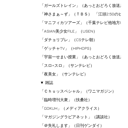
「ガールズトレイン」（あっとおどろく放送局
「神さまぁ～ず」（ＴＢＳ） 「江頭2:50のピ
「マニフィカツアーズ」（千葉テレビ他地方U
「ASIAN美少女FILE」（USEN）
「ダチョリブレ」（CSテレ朝）
「ゲッチャTV」（HIPHOPS）
「宇宙一せまい授業」（あっとおどろく放送
「スロ×スロ」（サンテレビ）
「夜美女」（サンテレビ）
▼ 雑誌
「Ｃｈｕッスペシャル」（ワニマガジン）
「臨時増刊大衆」（扶桑社）
「GOKUH」（メディアクライス）
「マガジングラビアネット」（講談社）
「＠失礼します」（日刊ゲンダイ）