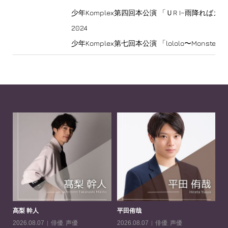
少年Komplex第四回本公演 「ＵR I~雨降ればカ
2024
少年Komplex第七回本公演 「lololo〜Mon
髙梨 幹人
平田侑哉
一
俳優
,
声優
俳優
,
声優
2026.08.07
2026.08.07
20