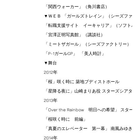
「関西ウォーカー」（角川書店）
▼ＷＥＢ 「ガールズトレイン」（シーズファク
「転職支援サイト イーキャリア」（ソフトバ
「宮澤正明写真館」（講談社）
「ミートザガール」（シーズファクトリー）
「P-1ガールGP」 「美人時計」
▼舞台
2012年
「桜」咲く時に 築地ブディストホール
「星降る夜に」山崎まりあ役 スターズシアター
2013年
「Over the Rainbow 明日への希望」 スター
「桜咲く時に 前編」
「真夏のエレベーター 第一幕」 南風みゆき役
2014年