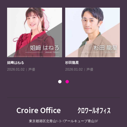
姐﨑はねる
杉田龍星
守
声優
声優
2026.01.02
2026.01.02
20
Croire Office ｸﾛﾜｰﾙｵﾌｨｽ
東京都港区北青山1-3-1アールキューブ青山3F