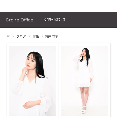
ヘッダーメッセージ
Croire Office ｸﾛﾜｰﾙｵﾌｨｽ
ブログ
俳優
向井 彩華