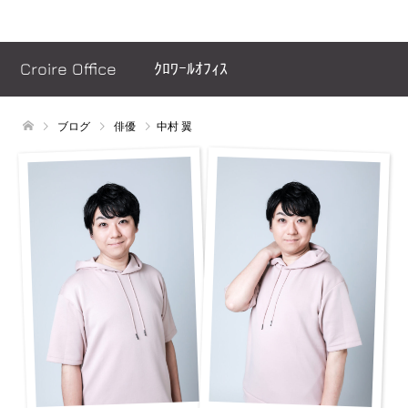
ヘッダーメッセージ
Croire Office ｸﾛﾜｰﾙｵﾌｨｽ
ブログ
俳優
中村 翼