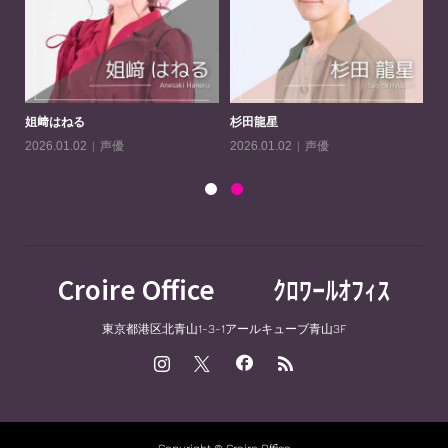
姐﨑はねる
杉田龍星
守
声優
声優
2026.01.02
2026.01.02
20
Croire Office ｸﾛﾜｰﾙｵﾌｨｽ
東京都港区北青山1-3-1アールキューブ青山3F
Copyright © Croire Office