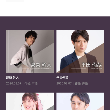
髙梨 幹人
平田侑哉
一
俳優
,
声優
俳優
,
声優
2026.08.07
2026.08.07
20