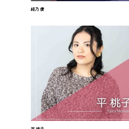
緋乃 僾
平 桃子