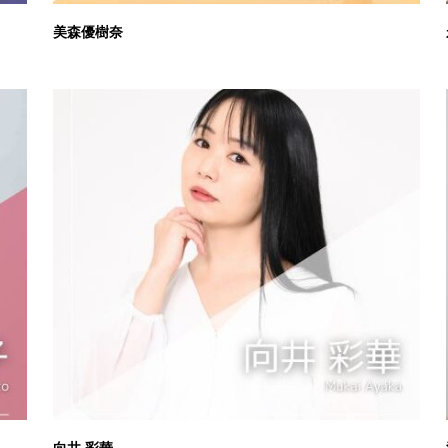
美森優樹奈
向井 彩華