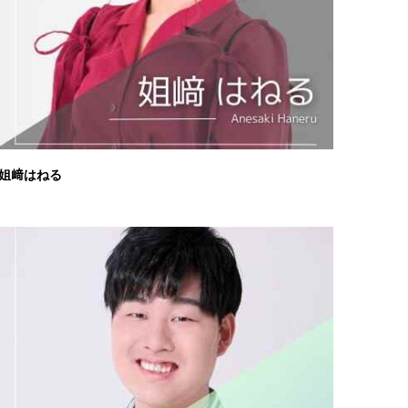
姐﨑はねる