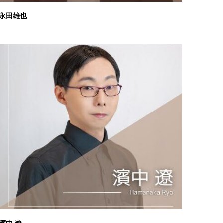
永田雄也
濱中 遼